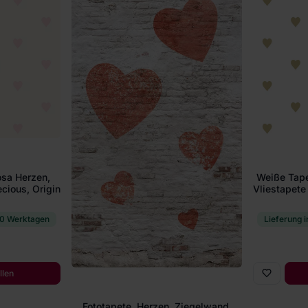
osa Herzen,
Weiße Tape
cious, Origin
Vliestapete
10 Werktagen
Lieferung 
llen
Fototapete, Herzen, Ziegelwand,