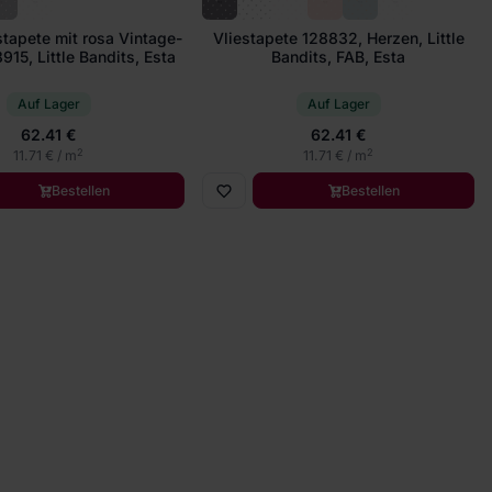
tapete mit rosa Vintage-
Vliestapete 128832, Herzen, Little
915, Little Bandits, Esta
Bandits, FAB, Esta
Auf Lager
Auf Lager
62.41 €
62.41 €
2
2
11.71 € / m
11.71 € / m
Bestellen
Bestellen