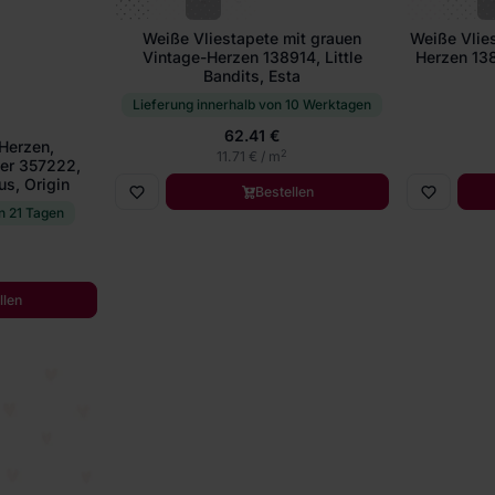
Weiße Vliestapete mit grauen
Weiße Vlies
Vintage-Herzen 138914, Little
Herzen 138
Bandits, Esta
Lieferung innerhalb von 10 Werktagen
62.41 €
 Herzen,
2
11.71 € / m
der 357222,
s, Origin
Bestellen
n 21 Tagen
llen