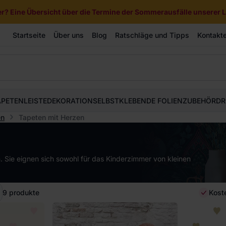
? Eine Übersicht über die Termine der Sommerausfälle unserer Li
Startseite
Über uns
Blog
Ratschläge und Tipps
Kontakt
APETEN
LEISTE
DEKORATION
SELBSTKLEBENDE FOLIEN
ZUBEHÖR
DR
en
Tapeten mit Herzen
 Sie eignen sich sowohl für das Kinderzimmer von kleinen
9
produkte
Kost