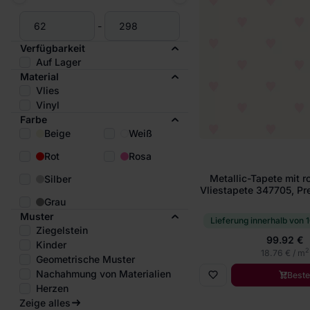
-
Verfügbarkeit
Auf Lager
Material
Vlies
Vinyl
Farbe
Beige
Weiß
Rot
Rosa
Metallic-Tapete mit r
Silber
Vliestapete 347705, Pre
Grau
Muster
Lieferung innerhalb von 
Ziegelstein
99.92 €
Kinder
2
18.76 € / m
Geometrische Muster
Nachahmung von Materialien
Beste
Herzen
Zeige alles