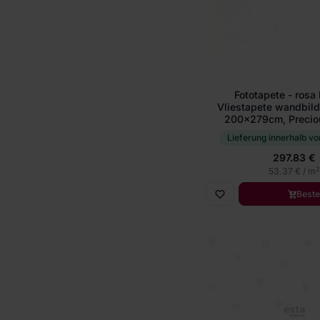
Fototapete - rosa
Vliestapete wandbil
200x279cm, Preciou
Lieferung innerhalb vo
297.83 €
2
53.37 € / m
Beste