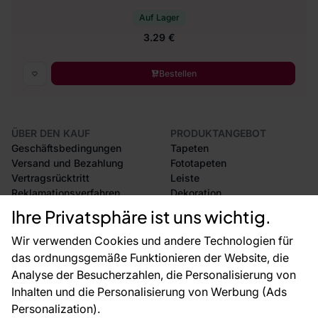
Auf Lager
3.29 €
Bestellen
ÜBER DEN KAUF
PRODUKTANGEBOT
Geschäftsbedingungen
Tapeten
Versand und Bezahlung
Fototapeten
Vertragsrücktritt
Leiste
Reklamationsverfahren
Dekoration
Rücksendung von Waren
Selbstklebende Folien
Ihre Privatsphäre ist uns wichtig.
CE-Zertifizierung
Zubehör
Großhandel
Tapetenmuster
Wir verwenden Cookies und andere Technologien für
Raumvisualisierung
das ordnungsgemäße Funktionieren der Website, die
Analyse der Besucherzahlen, die Personalisierung von
FÜR SIE
ÜBER DAS UNTERNEHMEN
Inhalten und die Personalisierung von Werbung (Ads
Blog
Über uns
Personalization).